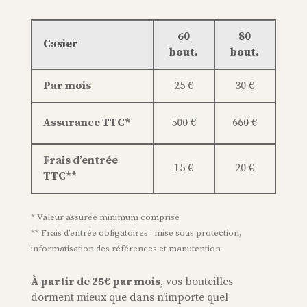
60
80
1
Casier
bout.
bout.
bo
Par mois
25 €
30 €
3
Assurance TTC*
500 €
660 €
99
Frais d’entrée
15 €
20 €
3
TTC**
* Valeur assurée minimum comprise
** Frais d’entrée obligatoires : mise sous protection,
informatisation des références et manutention
À partir de 25€ par mois
, vos bouteilles
dorment mieux que dans n’importe quel